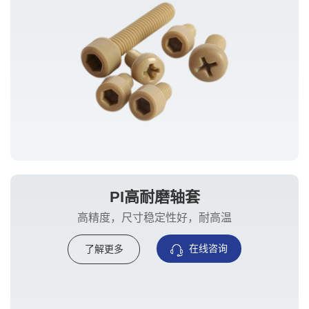
PI高耐磨轴套
高精度，尺寸稳定性好，耐高温
在线咨询
了解更多