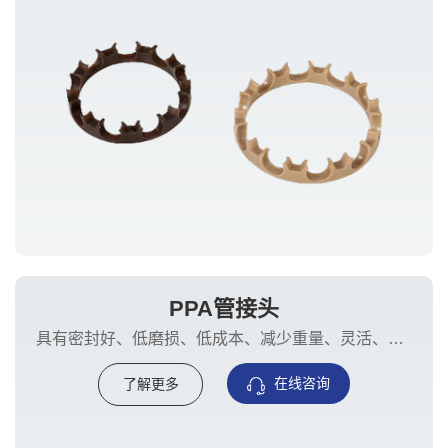
PPA管接头
具有密封好、低磨损、低成本、减少重量、灵活、使用寿命长、强度高、不卡滞的特性。
在线咨询
了解更多