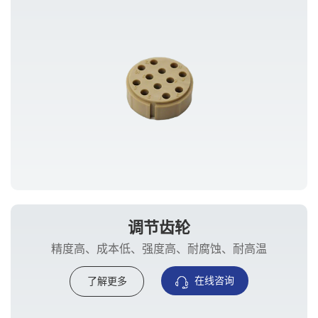
调节齿轮
精度高、成本低、强度高、耐腐蚀、耐高温
在线咨询
了解更多