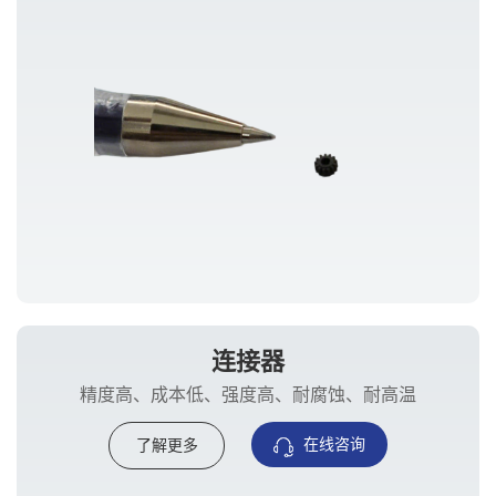
连接器
精度高、成本低、强度高、耐腐蚀、耐高温
在线咨询
了解更多