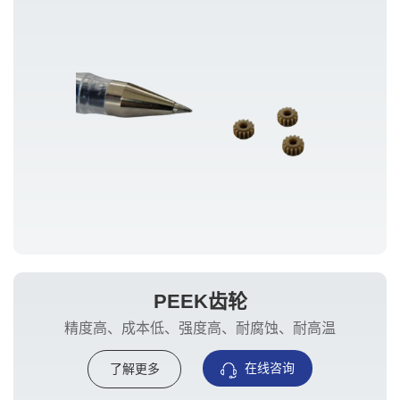
PEEK齿轮
精度高、成本低、强度高、耐腐蚀、耐高温
在线咨询
了解更多