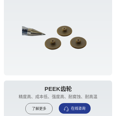
PEEK齿轮
精度高、成本低、强度高、耐腐蚀、耐高温
在线咨询
了解更多