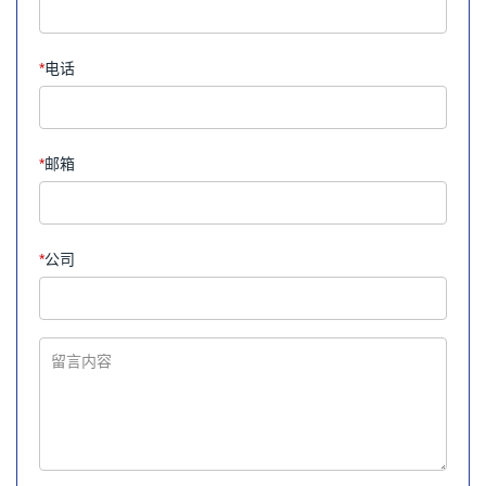
*
电话
*
邮箱
*
公司