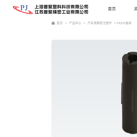
首页
首页
>
产品中心
>
汽车类精密注塑件
>
PEEK轴承