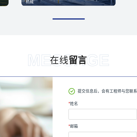
机械
MESSAGE
在线
留言
提交信息后，会有工程师与您联
*
姓名
*
邮箱