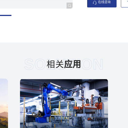
在线咨询
SOLUTION
相关
应用