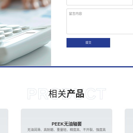
提交
PRODUCT
相关
产品
PEEK无油轴套
无油润滑、高耐磨、重量轻、精度高、不开裂、强度高