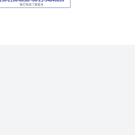
158-2196-6838/+86-21-54840839
拨打热线了解更多