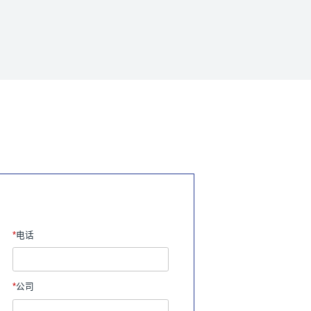
系
*
电话
*
公司