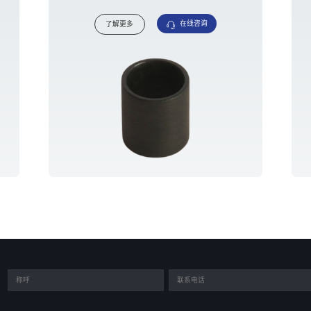
在线咨询
了解更多