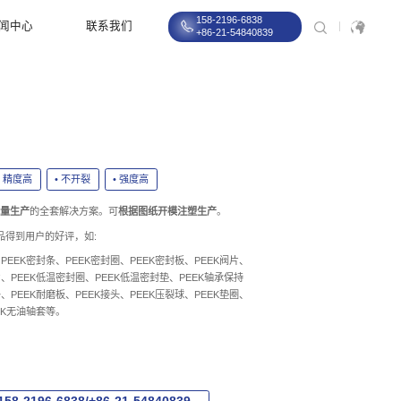
158-2196-6838
闻中心
联系我们
+86-21-54840839
• 精度高
• 不开裂
• 强度高
量生产
的全套解决方案。可
根据图纸开模注塑生产
。
品得到用户的好评，如:
PEEK密封条、PEEK密封圈、PEEK密封板、PEEK阀片、
片、PEEK低温密封圈、PEEK低温密封垫、PEEK轴承保持
、PEEK耐磨板、PEEK接头、PEEK压裂球、PEEK垫圈、
EEK无油轴套等。