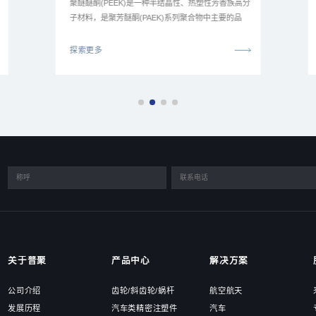
聚醚醚酮(PEEK)是一种半结晶性、热塑性芳香族高分
子材料，是聚芳醚酮(PAEK)系列聚合物中主要的品
种。
探索更多
关于普聚
产品中心
解决方案
公司介绍
齿轮/斜齿轮/蜗杆
航空航天
发展历程
汽车类精密注塑件
汽车