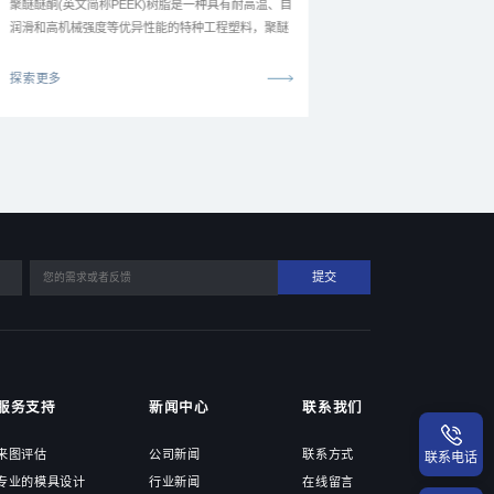
聚醚醚酮(英文简称PEEK)树脂是一种具有耐高温、自
聚醒醚酮树脂在
润滑和高机械强度等优异性能的特种工程塑料，聚醚
疗和食品加工等
醚酮树脂与其它特种工程塑料相比具有如下特征:
域...
探索更多
探索更多
提交
服务支持
新闻中心
联系我们
来图评估
公司新闻
联系方式
联系电话
专业的模具设计
行业新闻
在线留言