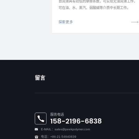
etone，简称 PEEK
自润滑具有较低的摩擦系数，可实现无油润滑工作，
与对苯二酚在碱金属碳
可在油、水、蒸汽、弱酸碱等介质中长期工作。
缩合反应制得的一
料。性能远远优于
探索更多
留言
服务电话
158-2196-6838
E-MAIL：sales@peekpolymer.com
电话：+86-21-54840839